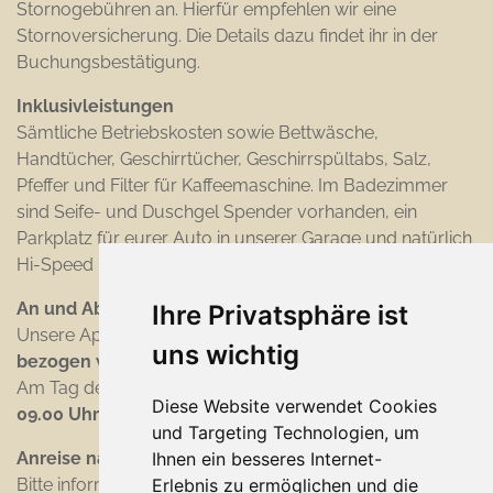
Stornogebühren an.
Hierfür empfehlen wir eine
Stornoversicherung. Die Details dazu findet ihr in der
Buchungsbestätigung.
Inklusivleistungen
Sämtliche Betriebskosten sowie Bettwäsche,
Handtücher, Geschirrtücher, Geschirrspültabs, Salz,
Pfeffer und Filter für Kaffeemaschine. Im Badezimmer
sind Seife- und Duschgel Spender vorhanden, ein
Parkplatz für eurer Auto in unserer Garage und natürlich
Hi-Speed Internet im ganzen Haus.
An und Abreise
Ihre Privatsphäre ist
Unsere Apartments können am Anreisetag
ab 15.00 Uhr
uns wichtig
bezogen werden.
Am Tag der Abreise bitten wir euch, die Wohnung
bis
Diese Website verwendet Cookies
09.00 Uhr freizugeben.
und Targeting Technologien, um
Ihnen ein besseres Internet-
Anreise nach 20.00 Uhr
Erlebnis zu ermöglichen und die
Bitte informiere uns, wenn du nach 20.00 Uhr ankommst.