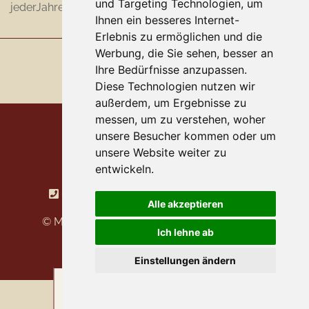
und Targeting Technologien, um
jederJahreszeit ein ganz besonderes Erlebnis.
Ihnen ein besseres Internet-
Erlebnis zu ermöglichen und die
Werbung, die Sie sehen, besser an
Ihre Bedürfnisse anzupassen.
Diese Technologien nutzen wir
außerdem, um Ergebnisse zu
messen, um zu verstehen, woher
unsere Besucher kommen oder um
Apartments Egger
unsere Website weiter zu
Madseit 686
entwickeln.
A - 6293 Tux
+43 664 302 7793
info@egger-tux.at
Alle akzeptieren
© Made by
gastrodat
•
Cookie Einstellungen
Ich lehne ab
Datenschutzerklärung
•
Impressum
Einstellungen ändern
ANFRAGEN
BUCHEN
RESTPLÄTZE