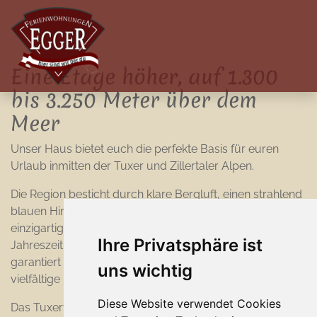
Eine Etage höher, auf 1.300
bis 3.250 Meter über dem
Meer
Unser Haus bietet euch die perfekte Basis für euren
Urlaub inmitten der Tuxer und Zillertaler Alpen.
Die Region besticht durch klare Bergluft, einen strahlend
blauen Himmel und den Hintertuxer Gletscher, der ein
einzigartiges Panorama schafft. Unabhängig von der
Ihre Privatsphäre ist
Jahreszeit – Frühling, Sommer, Herbst oder Winter –
garantiert das Tuxertal erholsame Urlaubstage und
uns wichtig
vielfältige Freizeitmöglichkeiten.
Diese Website verwendet Cookies
Das Tuxertal bietet rund um unser Haus in Madseit zu